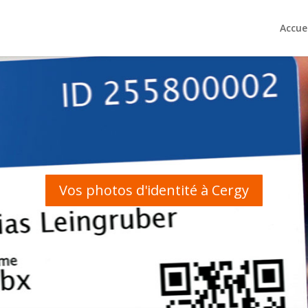
Accuei
Vos photos d'identité à Cergy